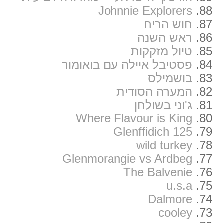
Johnnie Explorers
88.
87.
חוש הריח
86.
ראש השנה
85.
טיול מזקקות
84.
פסטיבל איילה עם בואומור
83.
בושמילס
82.
המערה הסודית
81.
ג'וני בשולחן
Where Flavour is King
80.
Glenffidich 125
79.
wild turkey
78.
Glenmorangie vs Ardbeg
77.
The Balvenie
76.
u.s.a
75.
Dalmore
74.
cooley
73.