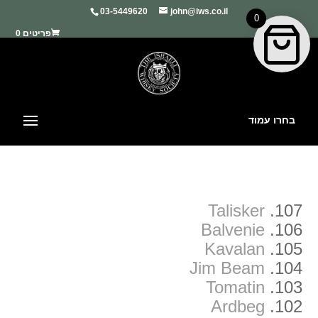
03-5449620
john@iws.co.il
0
פריטים 0
בחרו עמוד
Talisker
107.
Balvenie
106.
Kavalan
105.
Jim Beam
104.
Tomatin
103.
Ardbeg
102.