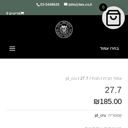
03-5449620
john@iws.co.il
0
פריטים 0
בחרו עמוד
עמוד הבית
/
חנות
/
/ 27.7
jd_cru
27.7
₪
185.00
קטגוריה:
jd_cru